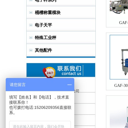
电子秤系列
桶槽称重模块
GAF
电子天平
特殊工业秤
其他配件
请您留言
GAF-
仲恒衡器（苏州）有限公司
填写【姓名】和【电话】，技术直
0512-65430726
接联系你！
也可拨打电话:15206209356直接联
系。
0512-65434546
wxb@gss-scale.com